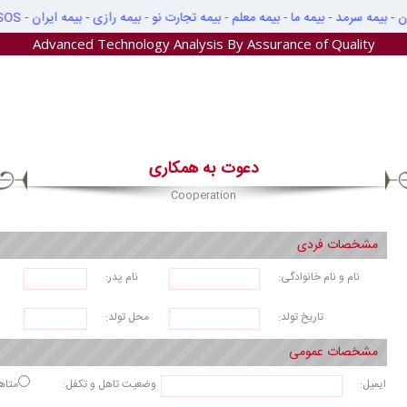
☰
مه البرز - بیمه SOS - بیمه آتیه سازان - بیمه نوین - بیمه تعاون - بیمه سینا - بیمه سامان - بیمه سرمد - بیمه ما - بیمه معلم - بیمه تجارت نو - بیمه رازی - بیمه ایران
Advanced Technology Analysis By Assurance of Quality
صفحه
اصلی
جوابدهی
دعوت به همکاری
آنلاین
Cooperation
جوابدهی
از
مشخصات فردی
طریق
نام و نام خانوادگی:
نام پدر:
سایت
تاریخ تولد:
محل تولد:
راهنمای
جوابدهی
مشخصات عمومی
آزمایشات
ایمیل:
وضعیت تاهل و تکفل:
متاه