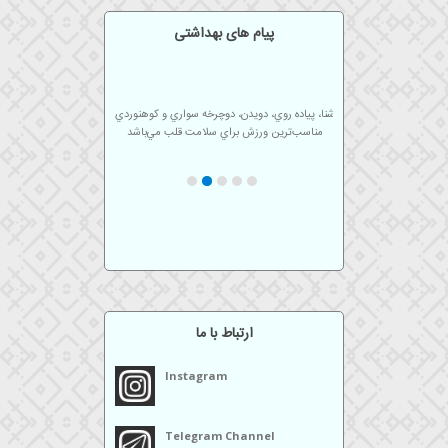
پیوندها
پیام های بهداشتی
ساعات
کاری
شنا، پياده روي، دويدن، دوچرخه سواري و كوهنوردي
مناسب‌ترين ورزش براي سلامت قلب مي‌باشد
گالری
پس از هربار حمام كردن گوشهاي خود را با حوله
تميز خشك كنيد.
پرسش
مصرف مايعات فراوان، سبزيها و ميوه‌ها جهت
و
پيشگيري از بروز و يا تشديد جوشها.
دستهاي آلوده و كثيف را به چشم نماليد.
پاسخی
ورزش منظم اضطراب بيماران را تا 20% كاهش
مي‌دهد.
سوالات
متداول
ارتباط با ما
تالار
گفتگو
Instagram
نظرسنجی
Telegram Channel