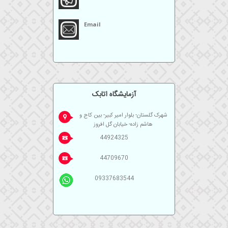
Email
آزمايشگاه اتابک
شهرک گلستان- بلوار امیر کبیر- بین کاج و
هاشم زاده- خیابان گل افروز
44924325
44709670
09337683544